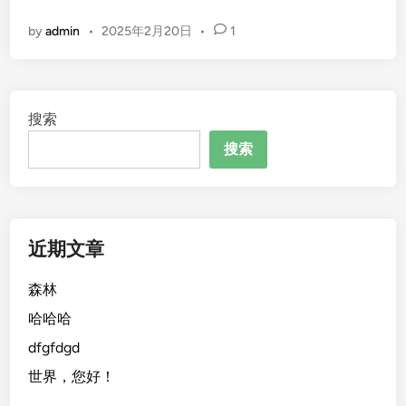
界
d
by
admin
•
2025年2月20日
•
1
，
i
您
n
好
！
搜索
搜索
近期文章
森林
哈哈哈
dfgfdgd
世界，您好！